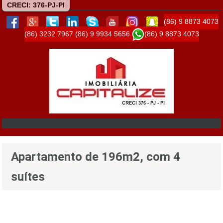
CRECI: 376-PJ-PI
(86) 9 8873 4073
(86) 3232 7967
(86) 9 9934 5656
(86) 9 8873 4073
Apartamento de 196m2, com 4
suítes