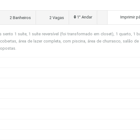
1° Andar
Imprimir p
2 Banheiros
2 Vagas
nto 1 suíte, 1 suíte reversível (foi transformado em closet), 1 quarto, 1 b
obertas, área de lazer completa, com piscina, área de churrasco, salão de 
Propostas.