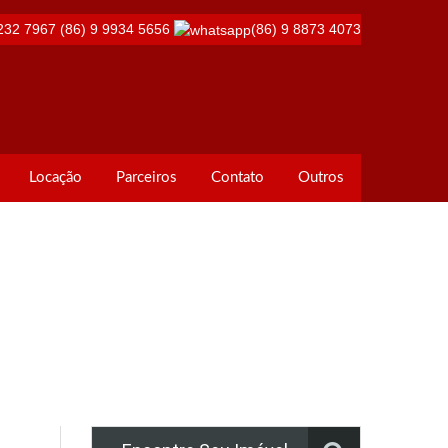
232 7967
(86) 9 9934 5656
(86) 9 8873 4073
Locação
Parceiros
Contato
Outros