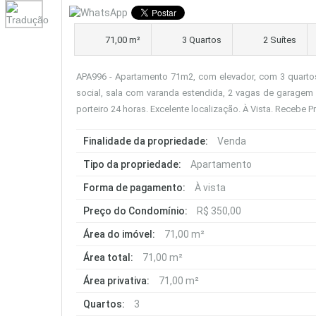
71,00 m²
3 Quartos
2 Suítes
APA996 - Apartamento 71m2, com elevador, com 3 quartos se
social, sala com varanda estendida, 2 vagas de garagem c
porteiro 24 horas. Excelente localização. À Vista. Recebe 
Finalidade da propriedade:
Venda
Tipo da propriedade:
Apartamento
Forma de pagamento:
À vista
Preço do Condomínio:
R$ 350,00
Área do imóvel:
71,00 m²
Área total:
71,00 m²
Área privativa:
71,00 m²
Quartos:
3