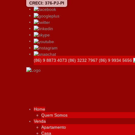
CRECI: 376-PJ-PI
(86) 9 8873 4073
(86) 3232 7967
(86) 9 9934 5656
Home
Quem Somos
Venda
Apartamento
Casa