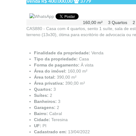
Venda
R$ 400.000,00
3779
160,00 m²
3 Quartos
2
CAS880 - Casa com 4 quartos, sento 1 suíte, sala de esta
terreno (13x30), ótima para escritório de advocacia ou r
Finalidade da propriedade:
Venda
Tipo da propriedade:
Casa
Forma de pagamento:
À vista
Área do imóvel:
160,00 m²
Área total:
390,00 m²
Área privativa:
390,00 m²
Quartos:
3
Suítes:
2
Banheiros:
3
Garagens:
2
Bairro:
Cabral
Cidade:
Teresina
UF:
PI
Cadastrado em:
13/04/2022