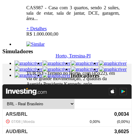
CAS987 - Casa com 3 quartos, sendo 2 suítes,
sala de estar, sala de jantar, DCE, garagem,
área...
+ Detalhes
R$ 1.000.000,00
Simuladores
Horto, Teresina-PI
TUR763 - Terreno no Horto, com (45x22), em
Indicadores
via de grande movimentação, 2 quadras da
Avenida Presidente Kennedy, próp...
+ Detalhes
R$ 1.300.000,00