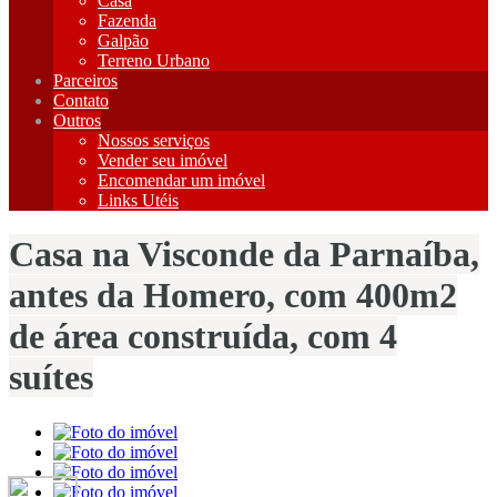
Casa
Fazenda
Galpão
Terreno Urbano
Parceiros
Contato
Outros
Nossos serviços
Vender seu imóvel
Encomendar um imóvel
Links Utéis
Casa na Visconde da Parnaíba,
antes da Homero, com 400m2
de área construída, com 4
suítes