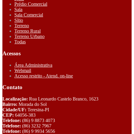
Prédio Comercial
Sala
Sala Comercial
Sítio
Terreno
Terreno Rural
Terreno Urbano
Todas
Acessos
Área Administrativa
Webmail
Acesso restrito - Atend. on-line
Contato
Localização:
Rua Leonardo Castelo Branco, 1623
Bairro:
Morada do Sol
Cidade/UF:
Teresina-PI
CEP:
64056-383
Telefone:
(86) 9 8873 4073
Telefone:
(86) 3232 7967
Telefone:
(86) 9 9934 5656