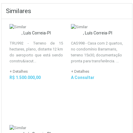
Similares
, Luís Correia-PI
, Luís Correia-PI
TRU992 - Terreno de 15
CAS998 - Casa com 2 quartos,
hectares, plano, distante 12 km
no condomínio Barramaris,
do aeroporto que está sendo
terreno 15x30, documentação
constru&iacut...
pronta para transferência. ...
+ Detalhes
+ Detalhes
R$ 1.500.000,00
A Consultar