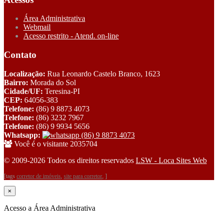
Área Administrativa
Webmail
Acesso restrito - Atend. on-line
Contato
Localização:
Rua Leonardo Castelo Branco, 1623
Bairro:
Morada do Sol
Cidade/UF:
Teresina-PI
CEP:
64056-383
Telefone:
(86) 9 8873 4073
Telefone:
(86) 3232 7967
Telefone:
(86) 9 9934 5656
Whatsapp:
(86) 9 8873 4073
Você é o visitante 2035704
© 2009-2026 Todos os direitos reservados
LSW - Loca Sites Web
[tags
corretor de imóveis
,
site para corretor
, ]
×
Acesso a Área Administrativa