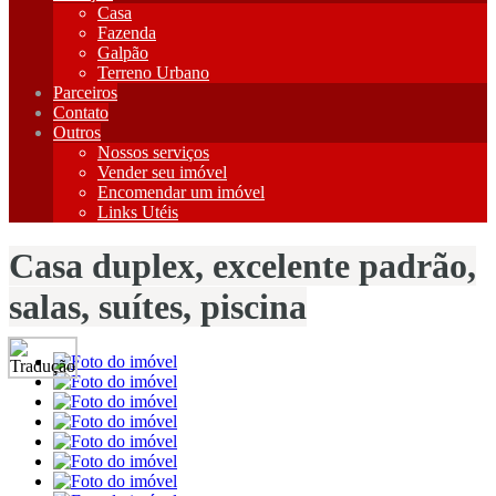
Casa
Fazenda
Galpão
Terreno Urbano
Parceiros
Contato
Outros
Nossos serviços
Vender seu imóvel
Encomendar um imóvel
Links Utéis
Casa duplex, excelente padrão,
salas, suítes, piscina