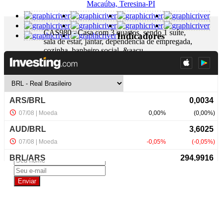
Macaúba, Teresina-PI
CAS980 - Casa com 3 quartos, sendo 1 suíte,
Indicadores
sala de estar, jantar, dependência de empregada,
cozinha, banheiro social, &aacu...
+ Detalhes
R$ 380.000,00
NewsLetter