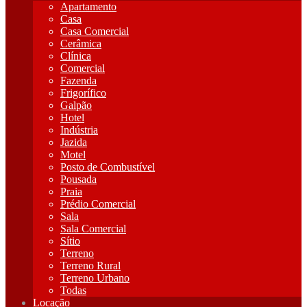
Apartamento
Casa
Casa Comercial
Cerâmica
Clínica
Comercial
Fazenda
Frigorífico
Galpão
Hotel
Indústria
Jazida
Motel
Posto de Combustível
Pousada
Praia
Prédio Comercial
Sala
Sala Comercial
Sítio
Terreno
Terreno Rural
Terreno Urbano
Todas
Locação