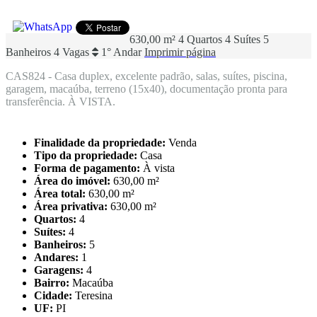
630,00 m²
4 Quartos
4 Suítes
5
Banheiros
4 Vagas
1° Andar
Imprimir página
CAS824 - Casa duplex, excelente padrão, salas, suítes, piscina,
garagem, macaúba, terreno (15x40), documentação pronta para
transferência. À VISTA.
Finalidade da propriedade:
Venda
Tipo da propriedade:
Casa
Forma de pagamento:
À vista
Área do imóvel:
630,00 m²
Área total:
630,00 m²
Área privativa:
630,00 m²
Quartos:
4
Suítes:
4
Banheiros:
5
Andares:
1
Garagens:
4
Bairro:
Macaúba
Cidade:
Teresina
UF:
PI