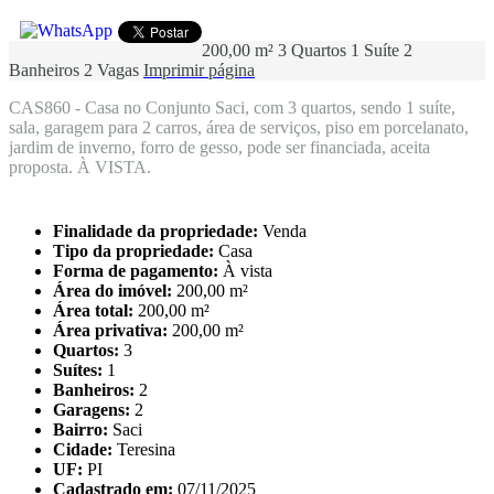
200,00 m²
3 Quartos
1 Suíte
2
Banheiros
2 Vagas
Imprimir página
CAS860 - Casa no Conjunto Saci, com 3 quartos, sendo 1 suíte,
sala, garagem para 2 carros, área de serviços, piso em porcelanato,
jardim de inverno, forro de gesso, pode ser financiada, aceita
proposta. À VISTA.
Finalidade da propriedade:
Venda
Tipo da propriedade:
Casa
Forma de pagamento:
À vista
Área do imóvel:
200,00 m²
Área total:
200,00 m²
Área privativa:
200,00 m²
Quartos:
3
Suítes:
1
Banheiros:
2
Garagens:
2
Bairro:
Saci
Cidade:
Teresina
UF:
PI
Cadastrado em:
07/11/2025