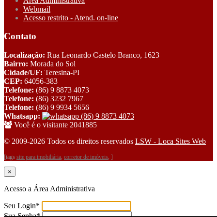
Área Administrativa
Webmail
Acesso restrito - Atend. on-line
Contato
Localização:
Rua Leonardo Castelo Branco, 1623
Bairro:
Morada do Sol
Cidade/UF:
Teresina-PI
CEP:
64056-383
Telefone:
(86) 9 8873 4073
Telefone:
(86) 3232 7967
Telefone:
(86) 9 9934 5656
Whatsapp:
(86) 9 8873 4073
Você é o visitante 2041885
© 2009-2026 Todos os direitos reservados
LSW - Loca Sites Web
[tags
site para imobiliária
,
corretor de imóveis
, ]
×
Acesso a Área Administrativa
Seu Login
*
Sua Senha
*