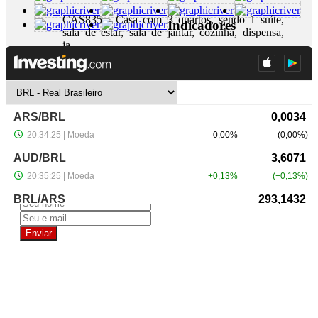
CAS835 - Casa com 3 quartos, sendo 1 suíte,
Indicadores
sala de estar, sala de jantar, cozinha, dispensa,
ja...
+ Detalhes
R$ 350.000,00
NewsLetter