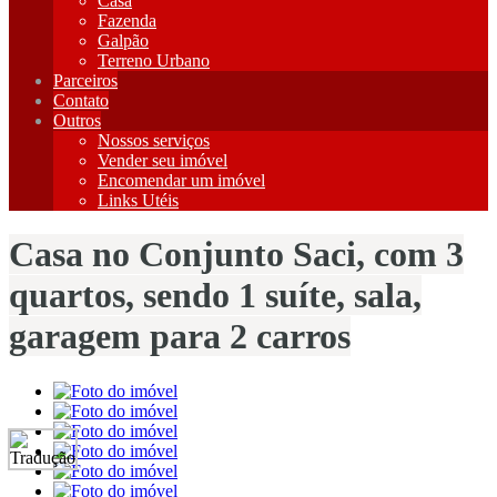
Casa
Fazenda
Galpão
Terreno Urbano
Parceiros
Contato
Outros
Nossos serviços
Vender seu imóvel
Encomendar um imóvel
Links Utéis
Casa no Conjunto Saci, com 3
quartos, sendo 1 suíte, sala,
garagem para 2 carros