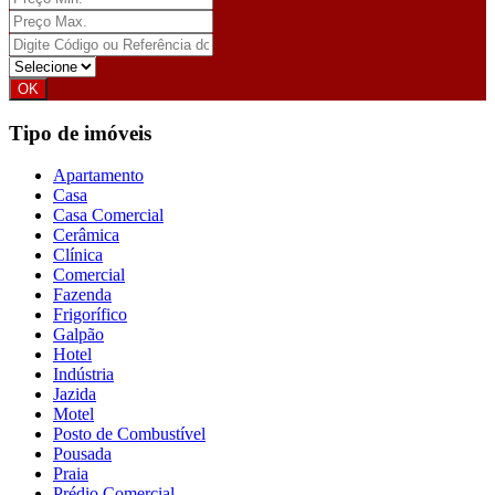
Tipo de imóveis
Apartamento
Casa
Casa Comercial
Cerâmica
Clínica
Comercial
Fazenda
Frigorífico
Galpão
Hotel
Indústria
Jazida
Motel
Posto de Combustível
Pousada
Praia
Prédio Comercial