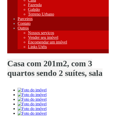
Casa
Fazenda
Galpão
Terreno Urbano
Parceiros
Contato
Outros
Nossos serviços
Vender seu imóvel
Encomendar um imóvel
Links Utéis
Casa com 201m2, com 3
quartos sendo 2 suítes, sala