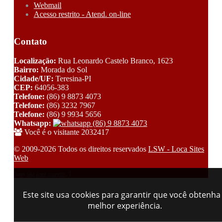
Webmail
Acesso restrito - Atend. on-line
Contato
Localização:
Rua Leonardo Castelo Branco, 1623
Bairro:
Morada do Sol
Cidade/UF:
Teresina-PI
CEP:
64056-383
Telefone:
(86) 9 8873 4073
Telefone:
(86) 3232 7967
Telefone:
(86) 9 9934 5656
Whatsapp:
(86) 9 8873 4073
Você é o visitante 2032417
© 2009-2026 Todos os direitos reservados
LSW - Loca Sites
Web
[tags
site para corretor
, ]
Este site usa cookies para garantir que você obtenha
melhor experiência.