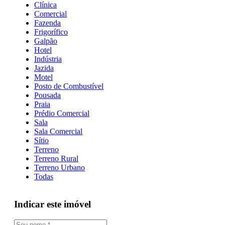
Clínica
Comercial
Fazenda
Frigorífico
Galpão
Hotel
Indústria
Jazida
Motel
Posto de Combustível
Pousada
Praia
Prédio Comercial
Sala
Sala Comercial
Sítio
Terreno
Terreno Rural
Terreno Urbano
Todas
Indicar este imóvel