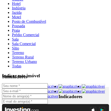
Hotel
Indústria
Jazida
Motel
Posto de Combustível
Pousada
Praia
Prédio Comercial
Sala
Sala Comercial
Sítio
Terreno
Terreno Rural
Terreno Urbano
Todas
Indicar este imóvel
Simuladores
Indicadores