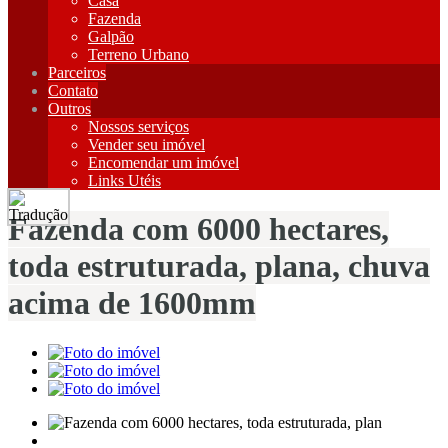
Casa
Fazenda
Galpão
Terreno Urbano
Parceiros
Contato
Outros
Nossos serviços
Vender seu imóvel
Encomendar um imóvel
Links Utéis
Fazenda com 6000 hectares,
toda estruturada, plana, chuva
acima de 1600mm