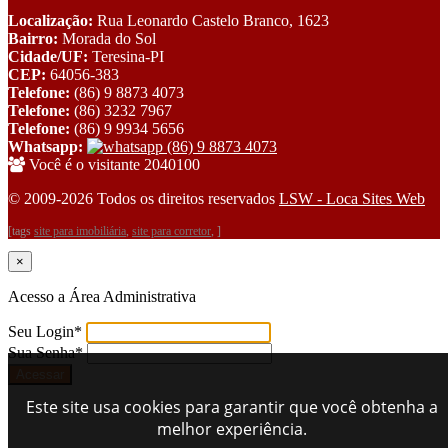
Localização:
Rua Leonardo Castelo Branco, 1623
Bairro:
Morada do Sol
Cidade/UF:
Teresina-PI
CEP:
64056-383
Telefone:
(86) 9 8873 4073
Telefone:
(86) 3232 7967
Telefone:
(86) 9 9934 5656
Whatsapp:
(86) 9 8873 4073
Você é o visitante 2040100
© 2009-2026 Todos os direitos reservados
LSW - Loca Sites Web
[tags
site para imobiliária
,
site para corretor
, ]
×
Acesso a Área Administrativa
Seu Login
*
Sua Senha
*
Este site usa cookies para garantir que você obtenha a
melhor experiência.