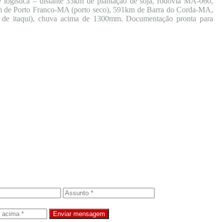
e logística – distante 33km de plantação de soja, rodovia MA-060,
 de Porto Franco-MA (porto seco), 591km de Barra do Corda-MA,
e itaqui), chuva acima de 1300mm. Documentação pronta para
Enviar mensagem