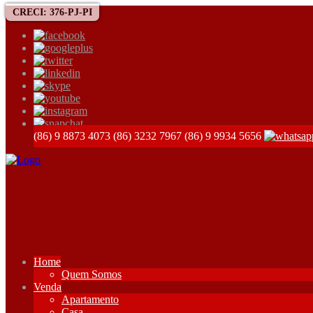
CRECI: 376-PJ-PI
(86) 9 8873 4073
(86) 3232 7967
(86) 9 9934 5656
Home
Quem Somos
Venda
Apartamento
Casa