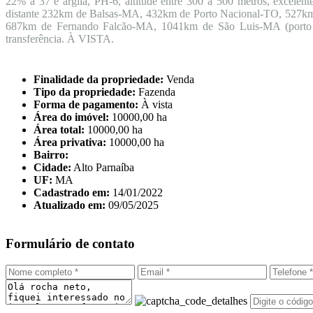
22% a 37 e argila, PH-6, altitude entre 300 a 500 metros, excelent
distante 232km de Balsas-MA, 432km de Porto Nacional-TO, 527km
687km de Fernando Falcão-MA, 1041km de São Luis-MA (porto d
transferência. À VISTA.
Finalidade da propriedade:
Venda
Tipo da propriedade:
Fazenda
Forma de pagamento:
À vista
Área do imóvel:
10000,00 ha
Área total:
10000,00 ha
Área privativa:
10000,00 ha
Bairro:
Cidade:
Alto Parnaíba
UF:
MA
Cadastrado em:
14/01/2022
Atualizado em:
09/05/2025
Formulário de contato