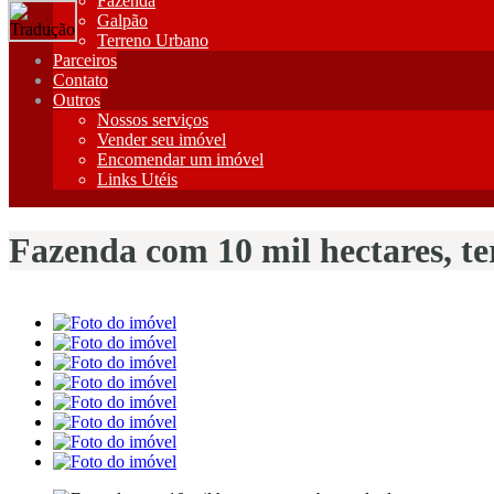
Fazenda
Galpão
Terreno Urbano
Parceiros
Contato
Outros
Nossos serviços
Vender seu imóvel
Encomendar um imóvel
Links Utéis
Fazenda com 10 mil hectares, te