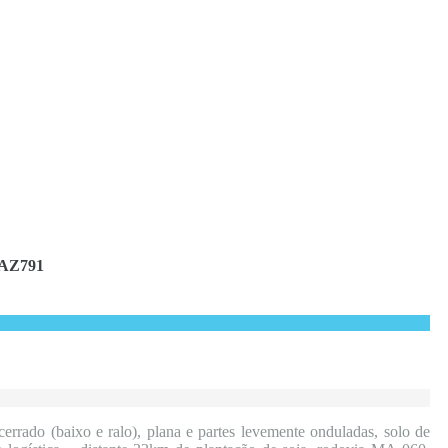
AZ791
errado (baixo e ralo), plana e partes levemente onduladas, solo de