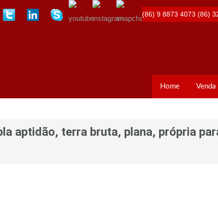
(86) 9 8873 4073
(86) 3
Home
Venda
 aptidão, terra bruta, plana, própria par