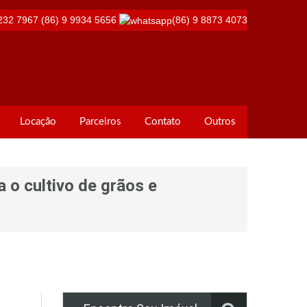
232 7967
(86) 9 9934 5656
(86) 9 8873 4073
Locação
Parceiros
Contato
Outros
a o cultivo de grãos e