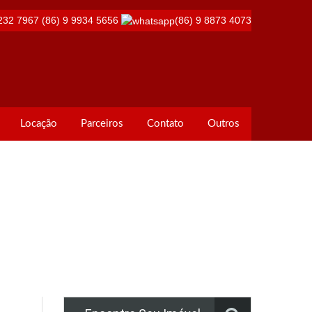
232 7967
(86) 9 9934 5656
(86) 9 8873 4073
Locação
Parceiros
Contato
Outros