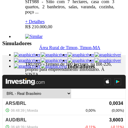
SIT988 - Sítio com 7 hectares, casa com 3
quartos, 2 banheiros, salas, varanda, cozinha,
poço ...
+ Detalhes
R$ 210.000,00
Simuladores
Área Rural de Timon, Timon-MA
TRU995 - Terreno de 100 hectares, na BR-226,
Indicadores
próprio para empreendimento imobiliário. À
VISTA.
+ Detalhes
R$ 2.000.000,00
NewsLetter