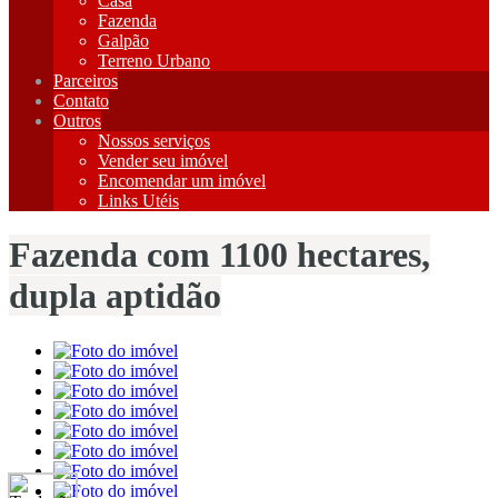
Casa
Fazenda
Galpão
Terreno Urbano
Parceiros
Contato
Outros
Nossos serviços
Vender seu imóvel
Encomendar um imóvel
Links Utéis
Fazenda com 1100 hectares,
dupla aptidão