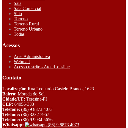
Sala
Sala Comercial
Sítio
Terreno
Terreno Rural
Terreno Urbano
Todas
Acessos
Área Administrativa
Webmail
Acesso restrito - Atend. on-line
Contato
Localização:
Rua Leonardo Castelo Branco, 1623
Bairro:
Morada do Sol
Cidade/UF:
Teresina-PI
CEP:
64056-383
Telefone:
(86) 9 8873 4073
Telefone:
(86) 3232 7967
Telefone:
(86) 9 9934 5656
Whatsapp:
(86) 9 8873 4073