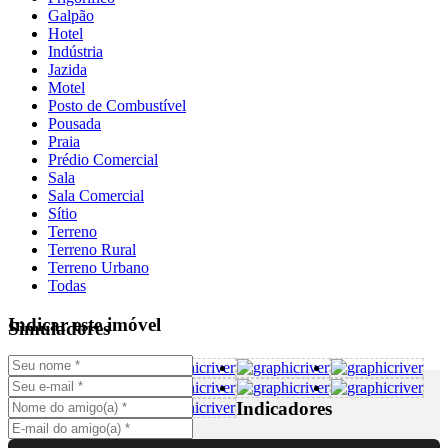
Galpão
Hotel
Indústria
Jazida
Motel
Posto de Combustível
Pousada
Praia
Prédio Comercial
Sala
Sala Comercial
Sítio
Terreno
Terreno Rural
Terreno Urbano
Todas
Indicar este imóvel
Simuladores
Indicadores