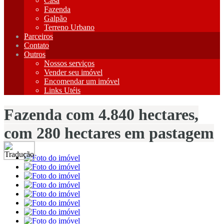
Casa
Fazenda
Galpão
Terreno Urbano
Parceiros
Contato
Outros
Nossos serviços
Vender seu imóvel
Encomendar um imóvel
Links Utéis
Fazenda com 4.840 hectares,
com 280 hectares em pastagem