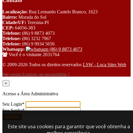
Contato
Localização:
Rua Leonardo Castelo Branco, 1623
Bairro:
Morada do Sol
Cidade/UF:
Teresina-PI
CEP:
64056-383
Telefone:
(86) 9 8873 4073
Telefone:
(86) 3232 7967
Telefone:
(86) 9 9934 5656
Whatsapp:
(86) 9 8873 4073
Você é o visitante 2031764
© 2009-2026 Todos os direitos reservados
LSW - Loca Sites Web
[tags
corretor de imóveis
,
site para imobiliária
, ]
×
Acesso a Área Administrativa
Seu Login
*
Sua Senha
*
Este site usa cookies para garantir que você obtenha a