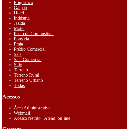
Frigorífico
Galpão
Hotel
Indústria
Jazida
Motel
Posto de Combustível
Pousada
Praia
Prédio Comercial
Sala
Sala Comercial
Sítio
Terreno
Terreno Rural
Terreno Urbano
Todas
Acessos
Área Administrativa
Webmail
Acesso restrito - Atend. on-line