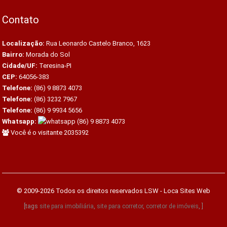
Contato
Localização:
Rua Leonardo Castelo Branco, 1623
Bairro:
Morada do Sol
Cidade/UF:
Teresina-PI
CEP:
64056-383
Telefone:
(86) 9 8873 4073
Telefone:
(86) 3232 7967
Telefone:
(86) 9 9934 5656
Whatsapp:
(86) 9 8873 4073
Você é o visitante 2035392
© 2009-2026 Todos os direitos reservados
LSW - Loca Sites Web
[tags
site para imobiliária
,
site para corretor
,
corretor de imóveis
, ]