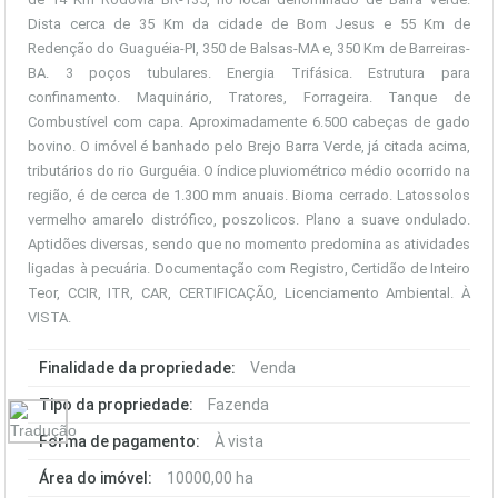
Dista cerca de 35 Km da cidade de Bom Jesus e 55 Km de
Redenção do Guaguéia-PI, 350 de Balsas-MA e, 350 Km de Barreiras-
BA. 3 poços tubulares. Energia Trifásica. Estrutura para
confinamento. Maquinário, Tratores, Forrageira. Tanque de
Combustível com capa. Aproximadamente 6.500 cabeças de gado
bovino. O imóvel é banhado pelo Brejo Barra Verde, já citada acima,
tributários do rio Gurguéia. O índice pluviométrico médio ocorrido na
região, é de cerca de 1.300 mm anuais. Bioma cerrado. Latossolos
vermelho amarelo distrófico, poszolicos. Plano a suave ondulado.
Aptidões diversas, sendo que no momento predomina as atividades
ligadas à pecuária. Documentação com Registro, Certidão de Inteiro
Teor, CCIR, ITR, CAR, CERTIFICAÇÃO, Licenciamento Ambiental. À
VISTA.
Finalidade da propriedade:
Venda
Tipo da propriedade:
Fazenda
Forma de pagamento:
À vista
Área do imóvel:
10000,00 ha