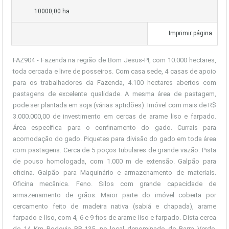
10000,00 ha
Imprimir página
FAZ904 - Fazenda na região de Bom Jesus-PI, com 10.000 hectares,
toda cercada e livre de posseiros. Com casa sede, 4 casas de apoio
para os trabalhadores da Fazenda, 4.100 hectares abertos com
pastagens de excelente qualidade. A mesma área de pastagem,
pode ser plantada em soja (várias aptidões). Imóvel com mais de R$
3.000.000,00 de investimento em cercas de arame liso e farpado.
Área específica para o confinamento do gado. Currais para
acomodação do gado. Piquetes para divisão do gado em toda área
com pastagens. Cerca de 5 poços tubulares de grande vazão. Pista
de pouso homologada, com 1.000 m de extensão. Galpão para
oficina. Galpão para Maquinário e armazenamento de materiais.
Oficina mecânica. Feno. Silos com grande capacidade de
armazenamento de grãos. Maior parte do imóvel coberta por
cercamento feito de madeira nativa (sabiá e chapada), arame
farpado e liso, com 4, 6 e 9 fios de arame liso e farpado. Dista cerca
de 14 Km Rodovia BR-135, no local denominado de Barra Verde.