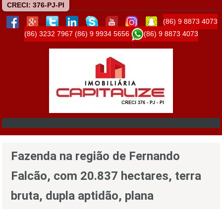
CRECI: 376-PJ-PI
(86) 9 8873 4073
(86) 3232 7967
(86) 9 9934 5656
(86) 9 8873 4073
Fazenda na região de Fernando
Falcão, com 20.837 hectares, terra
bruta, dupla aptidão, plana