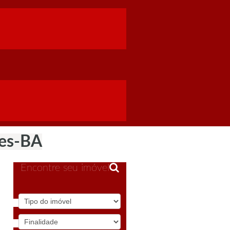
ães-BA
Encontre seu imóvel