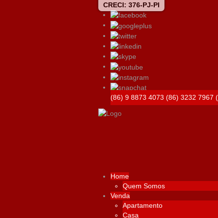
CRECI: 376-PJ-PI
(86) 9 8873 4073
(86) 3232 7967
Home
Quem Somos
Venda
Apartamento
Casa