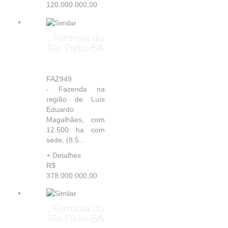
120.000.000,00
, Formosa do
Rio Preto-BA
FAZ949
- Fazenda na
região de Luís
Eduardo
Magalhães, com
12.500 ha com
sede, (8.5...
+ Detalhes
R$
378.000.000,00
, Formosa do
Rio Preto-BA