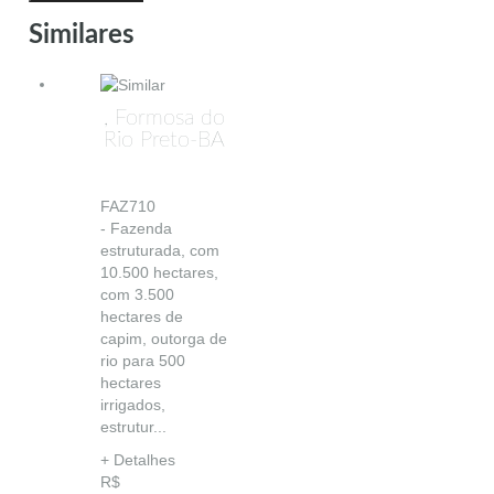
Similares
, Formosa do
Rio Preto-BA
FAZ710
- Fazenda
estruturada, com
10.500 hectares,
com 3.500
hectares de
capim, outorga de
rio para 500
hectares
irrigados,
estrutur...
+ Detalhes
R$