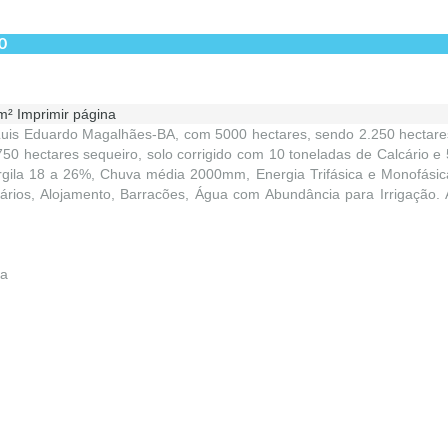
0
m²
Imprimir página
uis Eduardo Magalhães-BA, com 5000 hectares, sendo 2.250 hectare
750 hectares sequeiro, solo corrigido com 10 toneladas de Calcário e 
Argila 18 a 26%, Chuva média 2000mm, Energia Trifásica e Monofásic
rios, Alojamento, Barracões, Água com Abundância para Irrigação. 
a