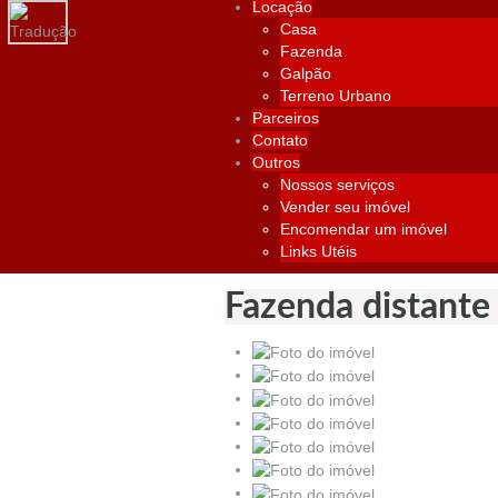
Locação
Casa
Fazenda
Galpão
Terreno Urbano
Parceiros
Contato
Outros
Nossos serviços
Vender seu imóvel
Encomendar um imóvel
Links Utéis
Fazenda distant