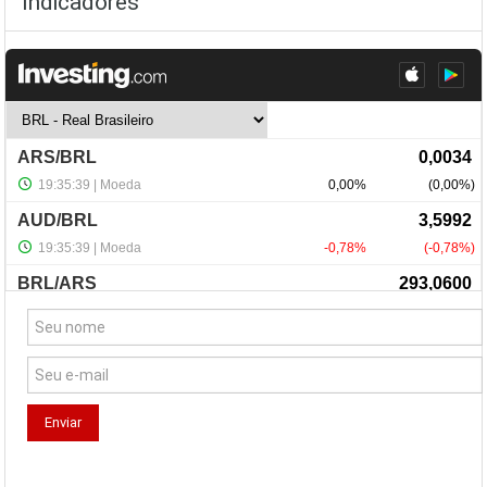
Indicadores
NewsLetter