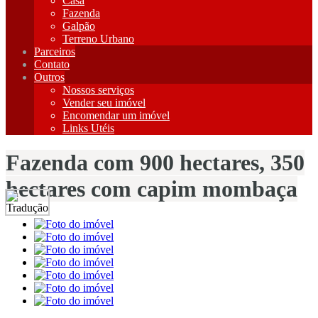
Casa
Fazenda
Galpão
Terreno Urbano
Parceiros
Contato
Outros
Nossos serviços
Vender seu imóvel
Encomendar um imóvel
Links Utéis
Fazenda com 900 hectares, 350
hectares com capim mombaça