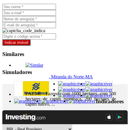
Similares
Simuladores
, Miranda do Norte-MA
FAZ540 - Fazenda com 1600 hectares, com 500
hectares de capim mombaça, 200 hectares de
Indicadores
capim nativo, ...
+ Detalhes
R$ 24.000.000,00