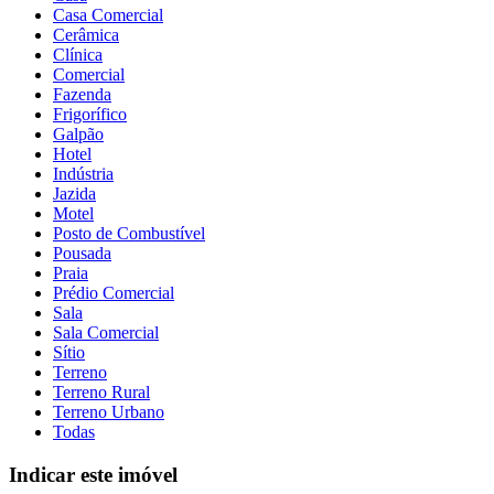
Casa Comercial
Cerâmica
Clínica
Comercial
Fazenda
Frigorífico
Galpão
Hotel
Indústria
Jazida
Motel
Posto de Combustível
Pousada
Praia
Prédio Comercial
Sala
Sala Comercial
Sítio
Terreno
Terreno Rural
Terreno Urbano
Todas
Indicar este imóvel