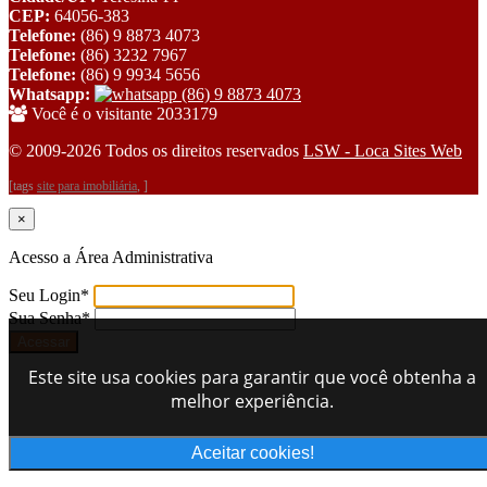
CEP:
64056-383
Telefone:
(86) 9 8873 4073
Telefone:
(86) 3232 7967
Telefone:
(86) 9 9934 5656
Whatsapp:
(86) 9 8873 4073
Você é o visitante 2033179
© 2009-2026 Todos os direitos reservados
LSW - Loca Sites Web
[tags
site para imobiliária
, ]
×
Acesso a Área Administrativa
Seu Login
*
Sua Senha
*
Este site usa cookies para garantir que você obtenha a
melhor experiência.
Aceitar cookies!