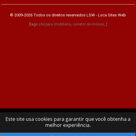
© 2009-2026 Todos os direitos reservados
LSW - Loca Sites Web
[tags
site para imobiliária
,
corretor de imóveis
, ]
Este site usa cookies para garantir que você obtenha a
melhor experiência.