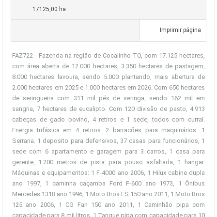
17125,00 ha
Imprimir página
FAZ722 - Fazenda na região de Cocalinho-TO, com 17.125 hectares,
com área aberta de 12.000 hectares, 3.350 hectares de pastagem,
8.000 hectares lavoura, sendo 5.000 plantando, mais abertura de
2.000 hectares em 2025 e 1.000 hectares em 2026. Com 650 hectares
de seringueira com 311 mil pés de seringa, sendo 162 mil em
sangria, 7 hectares de eucalipto. Com 120 divisão de pasto, 4.913
cabeças de gado bovino, 4 retiros e 1 sede, todos com curral.
Energia trifásica em 4 retiros. 2 barracões para maquinários. 1
Serraria. 1 deposito para defensivos, 37 casas para funcionários, 1
sede com 6 apartamento e garagem para 3 carros, 1 casa para
gerente, 1.200 metros de pista para pouso asfaltada, 1 hangar.
Máquinas e equipamentos: 1 F-4000 ano 2006, 1 Hilux cabine dupla
ano 1997, 1 caminha caçamba Ford F-600 ano 1973, 1 Ônibus
Mercedes 1318 ano 1996, 1 Moto Bros ES 150 ano 2011, 1 Moto Bros
125 ano 2006, 1 CG Fan 150 ano 2011, 1 Caminhão pipa com
capacidade para 8 mil litros, 1 Tanque pipa com capacidade para 10