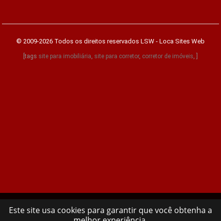
© 2009-2026 Todos os direitos reservados
LSW - Loca Sites Web
[tags
site para imobiliária
,
site para corretor
,
corretor de imóveis
, ]
Este site usa cookies para garantir que você obtenha a
melhor experiência.