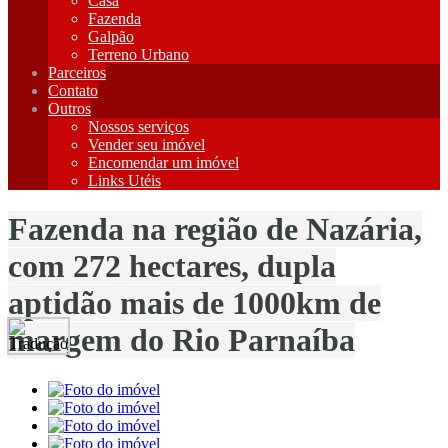
Casa
Fazenda
Galpão
Terreno Urbano
Parceiros
Contato
Outros
Nossos serviços
Vender seu imóvel
Encomendar um imóvel
Links Utéis
Fazenda na região de Nazária,
com 272 hectares, dupla
aptidão mais de 1000km de
margem do Rio Parnaíba