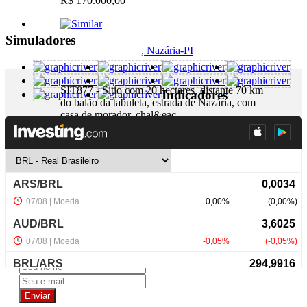
R$ 170.000,00
Simuladores
, Nazária-PI
SIT877 - Sitio com 20 hectares, distante 70 km
Indicadores
do balão da tabuleta, estrada de Nazária, com
casa de morador, chal&eac...
+ Detalhes
R$ 475.000,00
NewsLetter