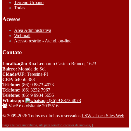
Terreno Urbano
Todas
Acessos
Área Administrativa
Webmail
Acesso restrito - Atend. on-line
Contato
Localização:
Rua Leonardo Castelo Branco, 1623
Bairro:
Morada do Sol
Cidade/UF:
Teresina-PI
CEP:
64056-383
Telefone:
(86) 9 8873 4073
Telefone:
(86) 3232 7967
Telefone:
(86) 9 9934 5656
Whatsapp:
(86) 9 8873 4073
Você é o visitante 2035516
© 2009-2026 Todos os direitos reservados
LSW - Loca Sites Web
[tags
site para imobiliária
,
site para corretor
,
corretor de imóveis
, ]