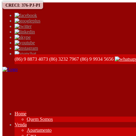
CRECI: 376-PJ-PI
(86) 9 8873 4073
(86) 3232 7967
(86) 9 9934 5656
Home
Quem Somos
Venda
Apartamento
Casa