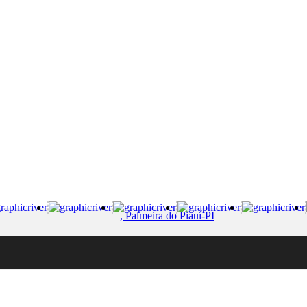
, Palmeira do Piauí-PI
toda plana e cercada, 1.380 hectares a...