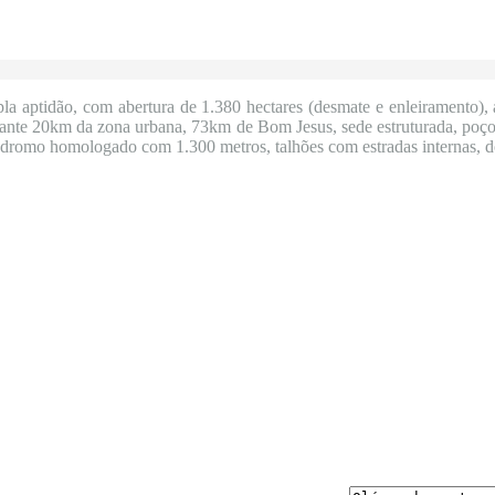
 aptidão, com abertura de 1.380 hectares (desmate e enleiramento), á
stante 20km da zona urbana, 73km de Bom Jesus, sede estruturada, poço 
eródromo homologado com 1.300 metros, talhões com estradas internas,