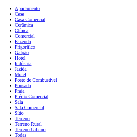
Apartamento
Casa
Casa Comercial
Cerâmica
Clínica
Comercial
Fazenda
Frigorífico
Galpão
Hotel
Indústria
Jazida
Motel
Posto de Combustível
Pousada
Praia
Prédio Comercial
Sala
Sala Comercial
Sítio
Terreno
Terreno Rural
Terreno Urbano
Todas