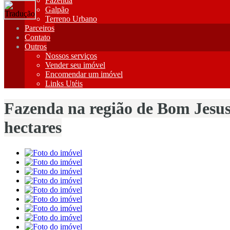
Fazenda
Galpão
Terreno Urbano
Parceiros
Contato
Outros
Nossos serviços
Vender seu imóvel
Encomendar um imóvel
Links Utéis
Fazenda na região de Bom Jesus,
hectares