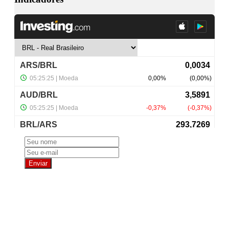
NewsLetter