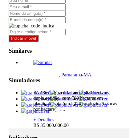
Similares
, Parnarama-MA
Simuladores
FAZ877 - Fazenda com 2.400 hectares,
dupla aptidão, com 700 hectares em
plantio de soja (em 2024 produziu 70 sacas
por hectare), 1...
+ Detalhes
R$ 35.000.000,00
Indicadores