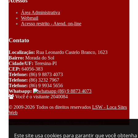
Acessos
Área Administrativa
Webmail
Acesso restrito - Atend. on-line
Contato
Localização:
Rua Leonardo Castelo Branco, 1623
Bairro:
Morada do Sol
Cidade/UF:
Teresina-PI
CEP:
64056-383
Telefone:
(86) 9 8873 4073
Telefone:
(86) 3232 7967
Telefone:
(86) 9 9934 5656
Whatsapp:
(86) 9 8873 4073
Você é o visitante 2040084
© 2009-2026 Todos os direitos reservados
LSW - Loca Sites
Web
[tags
site para corretor
,
site para imobiliária
,
corretor de imóveis
, ]
Este site usa cookies para garantir que você obtenha