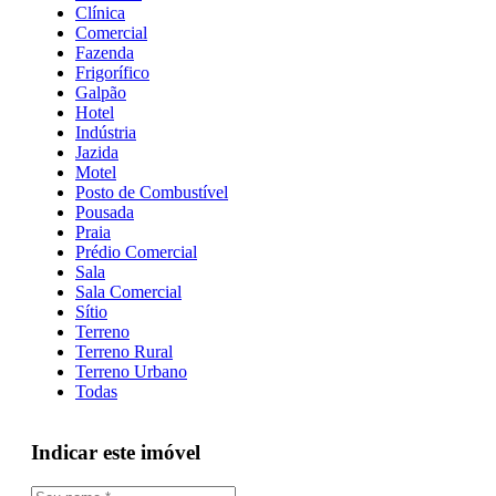
Clínica
Comercial
Fazenda
Frigorífico
Galpão
Hotel
Indústria
Jazida
Motel
Posto de Combustível
Pousada
Praia
Prédio Comercial
Sala
Sala Comercial
Sítio
Terreno
Terreno Rural
Terreno Urbano
Todas
Indicar este imóvel