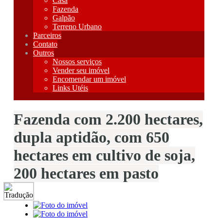
Casa
Fazenda
Galpão
Terreno Urbano
Parceiros
Contato
Outros
Nossos serviços
Vender seu imóvel
Encomendar um imóvel
Links Utéis
Fazenda com 2.200 hectares,
dupla aptidão, com 650
hectares em cultivo de soja,
200 hectares em pasto