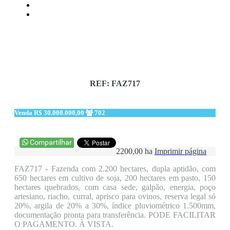
REF: FAZ717
Venda
R$ 30.000.000,00
702
2200,00 ha
Imprimir página
FAZ717 - Fazenda com 2.200 hectares, dupla aptidão, com
650 hectares em cultivo de soja, 200 hectares em pasto, 150
hectares quebrados, com casa sede, galpão, energia, poço
artesiano, riacho, curral, aprisco para ovinos, reserva legal só
20%, argila de 20% a 30%, índice pluviométrico 1.500mm,
documentação pronta para transferência. PODE FACILITAR
O PAGAMENTO. À VISTA.