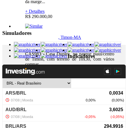
da marge...
+ Detalhes
R$ 290.000,00
Simuladores
, Timon-MA
CAS983 - Casa Duplex, no parque piauí/centro
Indicadores
de Timon, com terreno de 10x30, com vários
compar...
+ Detalhes
R$ 400.000,00
NewsLetter