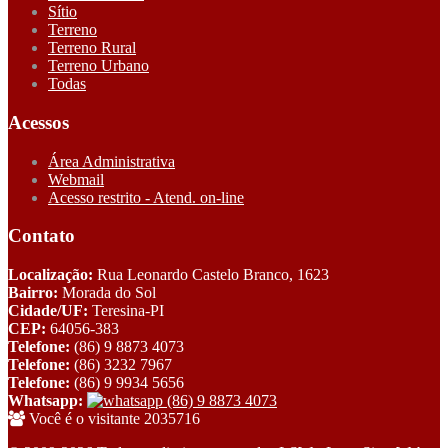
Sítio
Terreno
Terreno Rural
Terreno Urbano
Todas
Acessos
Área Administrativa
Webmail
Acesso restrito - Atend. on-line
Contato
Localização:
Rua Leonardo Castelo Branco, 1623
Bairro:
Morada do Sol
Cidade/UF:
Teresina-PI
CEP:
64056-383
Telefone:
(86) 9 8873 4073
Telefone:
(86) 3232 7967
Telefone:
(86) 9 9934 5656
Whatsapp:
(86) 9 8873 4073
Você é o visitante 2035716