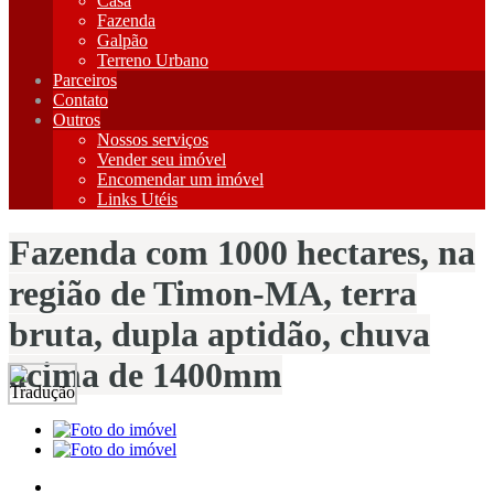
Casa
Fazenda
Galpão
Terreno Urbano
Parceiros
Contato
Outros
Nossos serviços
Vender seu imóvel
Encomendar um imóvel
Links Utéis
Fazenda com 1000 hectares, na
região de Timon-MA, terra
bruta, dupla aptidão, chuva
acima de 1400mm