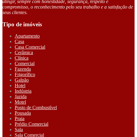
atingir, sempre com honestidade, segurança, respeito e
compromisso, o reconhecimento pelo seu trabalho e a satisfação de
seus clientes.
Tipo de imóveis
Apartamento
Casa
Casa Comercial
Cerâmica
Clínica
Comercial
Fazenda
Frigorífico
Galpão
Hotel
Indústria
Jazida
Motel
Posto de Combustível
Pousada
Praia
Prédio Comercial
Sala
Sala Comercial