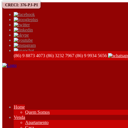
CRECI: 376-PJ-PI
(86) 9 8873 4073
(86) 3232 7967
(86) 9 9934 5656
Home
Quem Somos
Venda
Apartamento
Casa