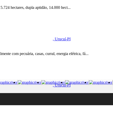
724 hectares, dupla aptidão, 14.000 hect...
, Uruçuí-PI
nte com pecuária, casas, curral, energia elétrica, fá...
, Uruçuí-PI
ares, dupla apridão,...