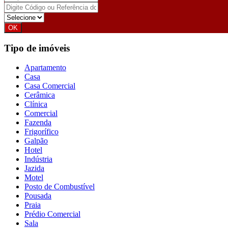
Tipo de imóveis
Apartamento
Casa
Casa Comercial
Cerâmica
Clínica
Comercial
Fazenda
Frigorífico
Galpão
Hotel
Indústria
Jazida
Motel
Posto de Combustível
Pousada
Praia
Prédio Comercial
Sala