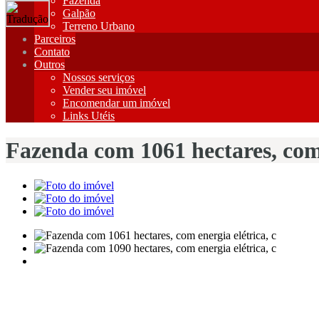
Fazenda
Galpão
Terreno Urbano
Parceiros
Contato
Outros
Nossos serviços
Vender seu imóvel
Encomendar um imóvel
Links Utéis
Fazenda com 1061 hectares, com 