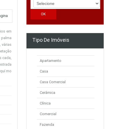
ágina
rios em
e palma
Tipo De Imóveis
 várias
getação
s cada,
Apartamento
estrada
aquí mo
Casa
Casa Comercial
Cerâmica
Clínica
Comercial
Fazenda