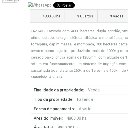
4800,00 ha
3 Quartos
3 Vagas
FAZ743 - Fazenda com 4800 hectares, dupla aptidão, vizi
ótimo estado, energia elétrica trifásica e monofásica,
forrageira, capim massai e mombaça, 700 hectares cerca
árvores como cajueiro, produzindo mais de 1000kg de ca
cerrado baixo, chuva acima de 1200mm, com altitude de 178
só um em funcionamento, um sistema de irrigação com 5
cascalhada boa, distante 260km de Teresina e 150km de P
Maranhão. À VISTA.
Finalidade da propriedade:
Venda
Tipo da propriedade:
Fazenda
Forma de pagamento:
À vista
Área do imóvel:
4800,00 ha
Área total:
4800,00 ha