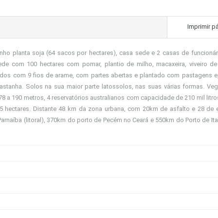
Imprimir p
nho planta soja (64 sacos por hectares), casa sede e 2 casas de funcioná
 sede com 100 hectares com pomar, plantio de milho, macaxeira, viveiro d
dos com 9 fios de arame, com partes abertas e plantado com pastagens e,
stanha. Solos na sua maior parte latossolos, nas suas várias formas. Ve
 a 190 metros, 4 reservatórios australianos com capacidade de 210 mil litro
 hectares. Distante 48 km da zona urbana, com 20km de asfalto e 28 de 
arnaíba (litoral), 370km do porto de Pecém no Ceará e 550km do Porto de It