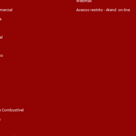
Webmail
mercial
Acesso restrito - Atend. on-line
a
al
a
co
a
e Combustível
a