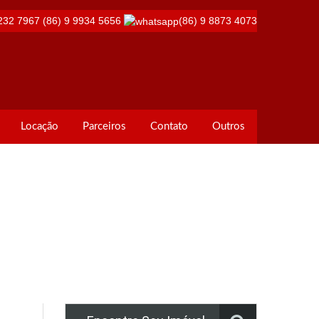
232 7967
(86) 9 9934 5656
(86) 9 8873 4073
Locação
Parceiros
Contato
Outros