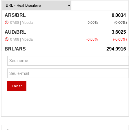
NewsLetter