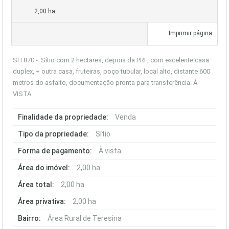
2,00 ha
Imprimir página
SIT870 - Sítio com 2 hectares, depois da PRF, com excelente casa
duplex, + outra casa, fruteiras, poço tubular, local alto, distante 600
metros do asfalto, documentação pronta para transferência. À
VISTA.
Finalidade da propriedade:
Venda
Tipo da propriedade:
Sítio
Forma de pagamento:
À vista
Área do imóvel:
2,00 ha
Área total:
2,00 ha
Área privativa:
2,00 ha
Bairro:
Área Rural de Teresina