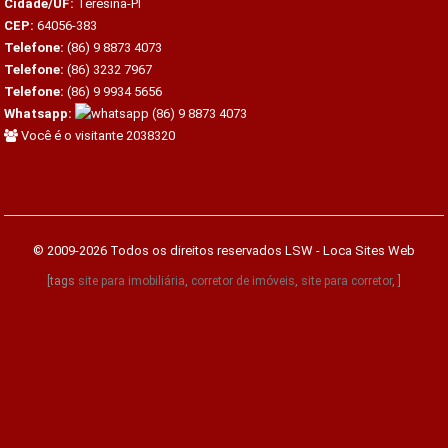
Cidade/UF:
Teresina-PI
CEP:
64056-383
Telefone:
(86) 9 8873 4073
Telefone:
(86) 3232 7967
Telefone:
(86) 9 9934 5656
Whatsapp:
(86) 9 8873 4073
Você é o visitante 2038320
© 2009-2026 Todos os direitos reservados
LSW - Loca Sites Web
[tags
site para imobiliária
,
corretor de imóveis
,
site para corretor
, ]