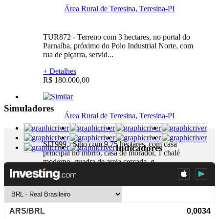
Área Rural de Teresina, Teresina-PI
TUR872 - Terreno com 3 hectares, no portal do
Parnaíba, próximo do Polo Industrial Norte, com
rua de piçarra, servid...
+ Detalhes
R$ 180.000,00
Simuladores
Área Rural de Teresina, Teresina-PI
SIT999 - Sítio com 9,75 hectares, com casa
Indicadores
principal no morro, casa de morador, 1 chalé
moderno, quadra de areia cercada, q...
+ Detalhes
R$ 1.100.000,00