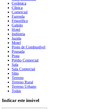
Cerâmica
Clínica
Comercial
Fazenda
Frigorífico
Galpão
Hotel
Indústria
Jazida
Motel
Posto de Combustível
Pousada
Praia
Prédio Comercial
Sala
Sala Comercial
Sítio
Terreno
Terreno Rural
Terreno Urbano
Todas
Indicar este imóvel