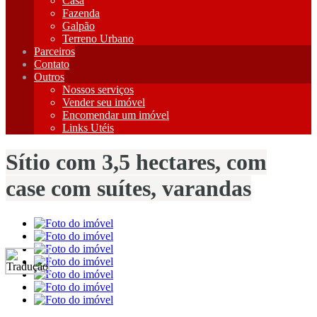
Casa
Fazenda
Galpão
Terreno Urbano
Parceiros
Contato
Outros
Nossos serviços
Vender seu imóvel
Encomendar um imóvel
Links Utéis
Sítio com 3,5 hectares, com
case com suítes, varandas