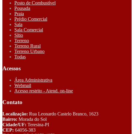
Posto de Combustível
Pousada
Praia
Prédio Comercial
Sala
Sala Comercial
Sítio
Terreno
Terreno Rural
Terreno Urbano
Todas
Acessos
Área Administrativa
Webmail
Acesso restrito - Atend. on-line
Contato
Localização:
Rua Leonardo Castelo Branco, 1623
Bairro:
Morada do Sol
Cidade/UF:
Teresina-PI
CEP:
64056-383