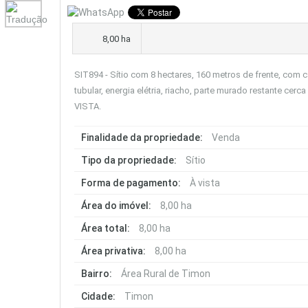
8,00 ha
SIT894 - Sítio com 8 hectares, 160 metros de frente, com 
tubular, energia elétria, riacho, parte murado restante cer
VISTA.
Finalidade da propriedade:
Venda
Tipo da propriedade:
Sítio
Forma de pagamento:
À vista
Área do imóvel:
8,00 ha
Área total:
8,00 ha
Área privativa:
8,00 ha
Bairro:
Área Rural de Timon
Cidade:
Timon