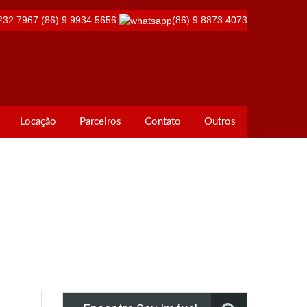
232 7967
(86) 9 9934 5656
(86) 9 8873 4073
Locação
Parceiros
Contato
Outros