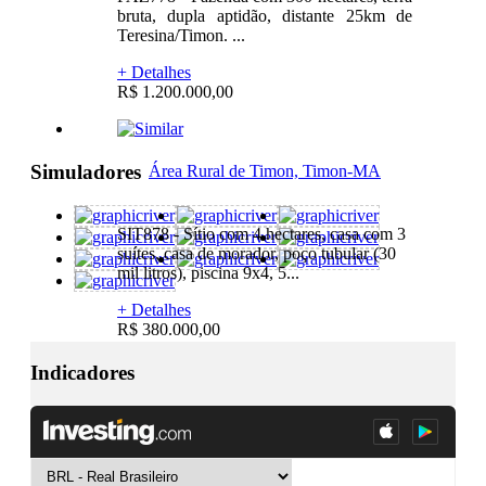
bruta, dupla aptidão, distante 25km de
Teresina/Timon. ...
+ Detalhes
R$ 1.200.000,00
Simuladores
Área Rural de Timon, Timon-MA
SIT878 - Sítio com 4 hectares, casa com 3
suítes, casa de morador, poço tubular (30
mil litros), piscina 9x4, 5...
+ Detalhes
R$ 380.000,00
Indicadores