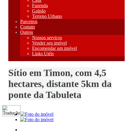
Casa
Fazenda
Galpão
Terreno Urbano
Parceiros
Contato
Outros
Nossos serviços
Vender seu imóvel
Encomendar um imóvel
Links Utéis
Sítio em Timon, com 4,5
hectares, distante 5km da
ponte da Tabuleta