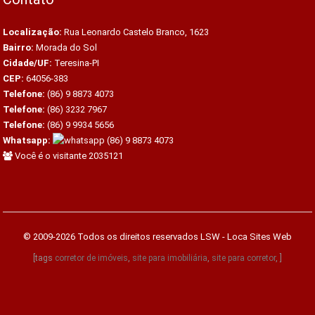
Localização:
Rua Leonardo Castelo Branco, 1623
Bairro:
Morada do Sol
Cidade/UF:
Teresina-PI
CEP:
64056-383
Telefone:
(86) 9 8873 4073
Telefone:
(86) 3232 7967
Telefone:
(86) 9 9934 5656
Whatsapp:
(86) 9 8873 4073
Você é o visitante 2035121
© 2009-2026 Todos os direitos reservados
LSW - Loca Sites Web
[tags
corretor de imóveis
,
site para imobiliária
,
site para corretor
, ]