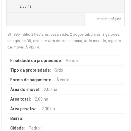
2,00 ha
Imprimir página
SIT995 - Sitio 2 hectares, casa sede, 2 poços tubulares, 2 galpões,
energia, na BR, distante 4km da zona urbana, todo murado, registro
de imóvel. À VISTA.
Finalidade da propriedade:
Venda
Tipo da propriedade:
Sítio
Forma de pagamento:
À vista
Área do imóvel:
2,00 ha
Área total:
2,00 ha
Área privativa:
2,00 ha
Bairro:
Cidade:
Pedro II