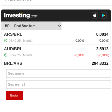
NewsLetter