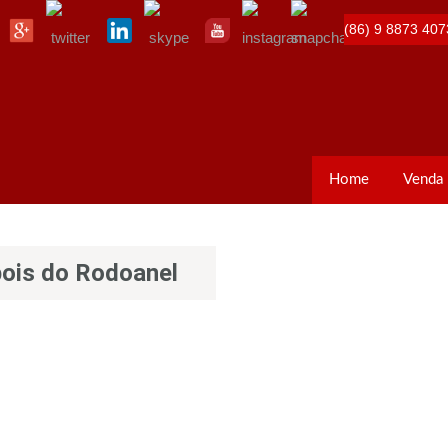
(86) 9 8873 407
Home
Venda
pois do Rodoanel