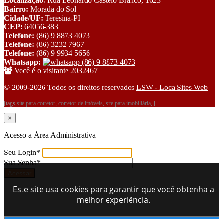
Localização:
Rua Leonardo Castelo Branco, 1623
Bairro:
Morada do Sol
Cidade/UF:
Teresina-PI
CEP:
64056-383
Telefone:
(86) 9 8873 4073
Telefone:
(86) 3232 7967
Telefone:
(86) 9 9934 5656
Whatsapp:
(86) 9 8873 4073
Você é o visitante 2032467
© 2009-2026 Todos os direitos reservados
LSW - Loca Sites Web
[tags
site para corretor
,
corretor de imóveis
,
site para imobiliária
, ]
×
Acesso a Área Administrativa
Seu Login
*
Sua Senha
*
Este site usa cookies para garantir que você obtenha a
melhor experiência.