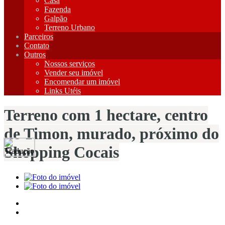
Casa
Fazenda
Galpão
Terreno Urbano
Parceiros
Contato
Outros
Nossos serviços
Vender seu imóvel
Encomendar um imóvel
Links Utéis
Terreno com 1 hectare, centro
de Timon, murado, próximo do
Shopping Cocais