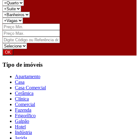
Tipo de imóveis
Apartamento
Casa
Casa Comercial
Cerâmica
Clínica
Comercial
Fazenda
Frigorífico
Galpão
Hotel
Indústria
Jazida