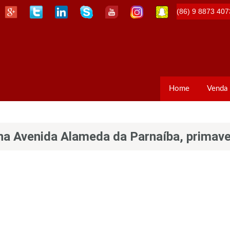
(86) 9 8873 407
Home
Venda
na Avenida Alameda da Parnaíba, primave