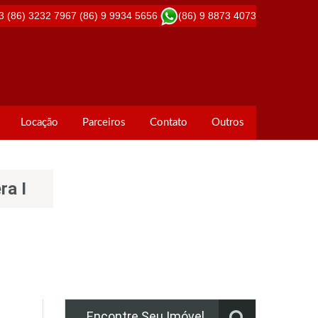
3
(86) 3232 7967
(86) 9 9934 5656
(86) 9 8873 4073
Locação
Parceiros
Contato
Outros
ra I
Encontre Seu Imóvel