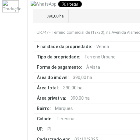
390,00 ha
TUR747 - Terreno comercial de (13x30), na Avenida Alameda
Finalidade da propriedade:
Venda
Tipo da propriedade:
Terreno Urbano
Forma de pagamento:
À vista
Área do imóvel:
390,00 ha
Área total:
390,00 ha
Área privativa:
390,00 ha
Bairro:
Marquês
Cidade:
Teresina
UF:
PI
Cadastrado em:
02/10/2025