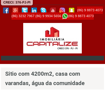
CRECI: 376-PJ-PI
(86) 9 8873 4073
(86) 3232 7967
(86) 9 9934 5656
(86) 9 8873 4073
Sitio com 4200m2, casa com
varandas, água da comunidade