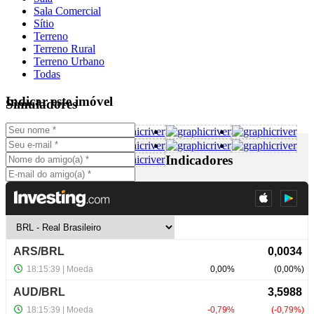
Sala Comercial
Sítio
Terreno
Terreno Rural
Terreno Urbano
Todas
Indicar este imóvel
Simuladores
Indicadores
NewsLetter