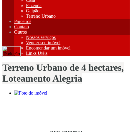
Casa
Fazenda
Galpão
Terreno Urbano
Parceiros
Contato
Outros
Nossos serviços
Vender seu imóvel
Encomendar um imóvel
Links Utéis
Terreno Urbano de 4 hectares,
Loteamento Alegria