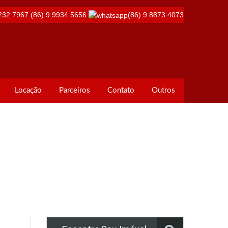
232 7967
(86) 9 9934 5656
(86) 9 8873 4073
Locação
Parceiros
Contato
Outros