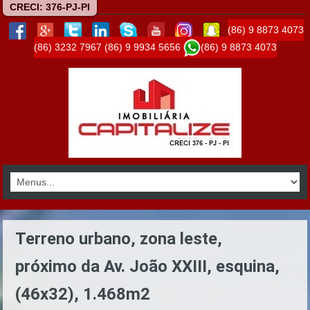
CRECI: 376-PJ-PI
(86) 9 8873 4073
(86) 3232 7967
(86) 9 9934 5656
(86) 9 8873 4073
Terreno urbano, zona leste,
próximo da Av. João XXIII, esquina,
(46x32), 1.468m2