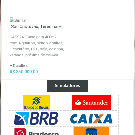
São Cristóvão, Teresina-PI
CAS924 - Casa com 400m2,
com 4 quartos, sendo 2 suítes,
1 escritório, DCE, sala, cozinha,
varanda, próxima de col&ea...
+ Detalhes
R$ 850.000,00
Simuladores