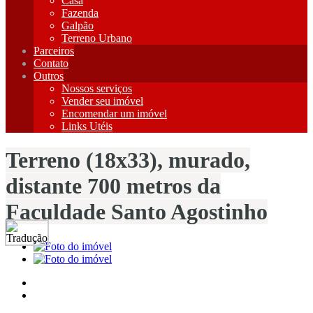
Casa
Fazenda
Galpão
Terreno Urbano
Parceiros
Contato
Outros
Nossos serviços
Vender seu imóvel
Encomendar um imóvel
Links Utéis
Terreno (18x33), murado,
distante 700 metros da
Faculdade Santo Agostinho