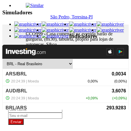
Simuladores
São Pedro, Teresina-PI
CCO999 - Casa comercial na avenida barão de
Indicadores
gurguéia, (8x30), tabuleta, próprio para lojas de
autopeças. S&oa...
+ Detalhes
R$ 280.000,00
NewsLetter