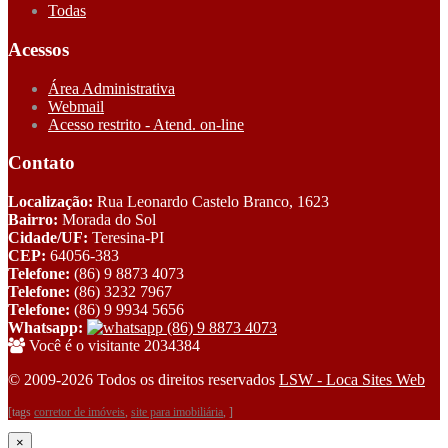
Todas
Acessos
Área Administrativa
Webmail
Acesso restrito - Atend. on-line
Contato
Localização:
Rua Leonardo Castelo Branco, 1623
Bairro:
Morada do Sol
Cidade/UF:
Teresina-PI
CEP:
64056-383
Telefone:
(86) 9 8873 4073
Telefone:
(86) 3232 7967
Telefone:
(86) 9 9934 5656
Whatsapp:
(86) 9 8873 4073
Você é o visitante 2034384
© 2009-2026 Todos os direitos reservados
LSW - Loca Sites Web
[tags
corretor de imóveis
,
site para imobiliária
, ]
×