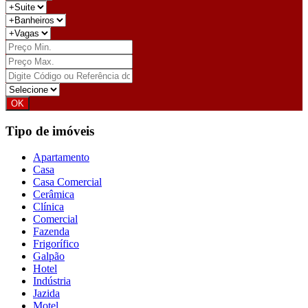
Tipo de imóveis
Apartamento
Casa
Casa Comercial
Cerâmica
Clínica
Comercial
Fazenda
Frigorífico
Galpão
Hotel
Indústria
Jazida
Motel