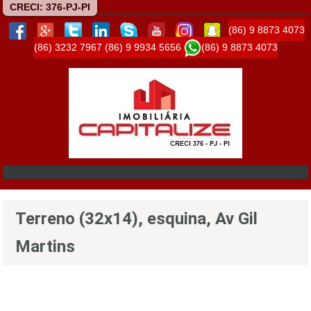
CRECI: 376-PJ-PI
(86) 9 8873 4073
(86) 3232 7967
(86) 9 9934 5656
(86) 9 8873 4073
Terreno (32x14), esquina, Av Gil
Martins