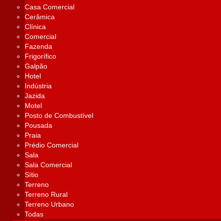
Casa Comercial
Cerâmica
Clínica
Comercial
Fazenda
Frigorífico
Galpão
Hotel
Indústria
Jazida
Motel
Posto de Combustível
Pousada
Praia
Prédio Comercial
Sala
Sala Comercial
Sítio
Terreno
Terreno Rural
Terreno Urbano
Todas