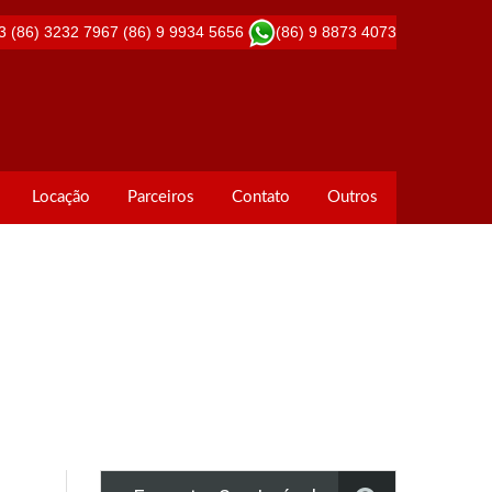
3
(86) 3232 7967
(86) 9 9934 5656
(86) 9 8873 4073
Locação
Parceiros
Contato
Outros