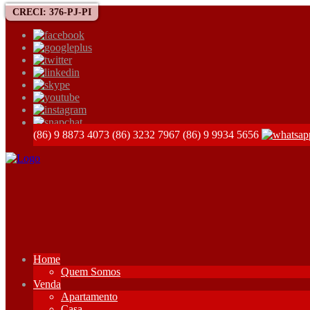
CRECI: 376-PJ-PI
(86) 9 8873 4073
(86) 3232 7967
(86) 9 9934 5656
Home
Quem Somos
Venda
Apartamento
Casa