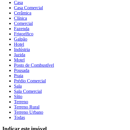
Casa
Casa Comercial
Cerâmica
Clínica
Comercial
Fazenda
Frigorífico
Galpão
Hotel
Indústria
Jazida
Motel
Posto de Combustível
Pousada
Praia
Prédio Comercial
Sala
Sala Comercial
Sítio
Terreno
Terreno Rural
Terreno Urbano
Todas
Indicar este imóvel