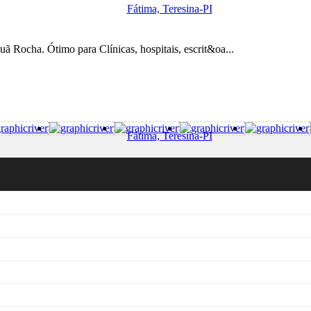
Fátima, Teresina-PI
 Rocha. Ótimo para Clínicas, hospitais, escrit&oa...
Fátima, Teresina-PI
. Documento pronto para transferência. À VISTA.