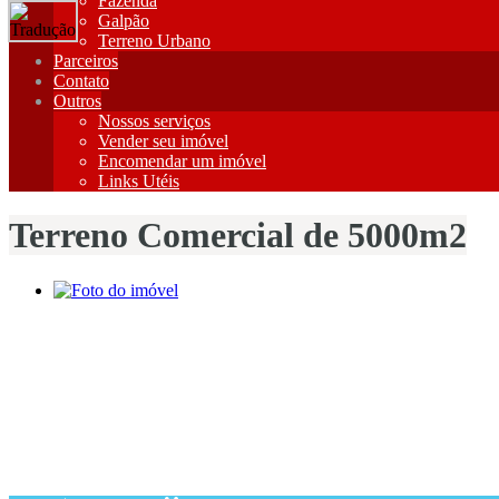
Fazenda
Galpão
Terreno Urbano
Parceiros
Contato
Outros
Nossos serviços
Vender seu imóvel
Encomendar um imóvel
Links Utéis
Terreno Comercial de 5000m2