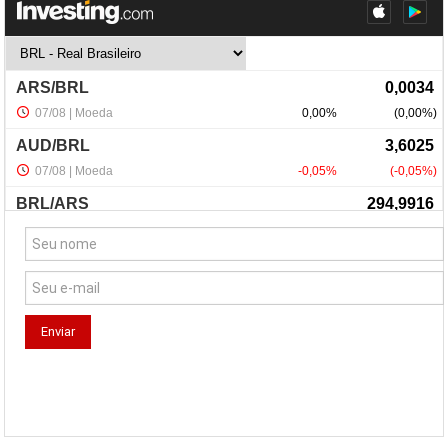
NewsLetter