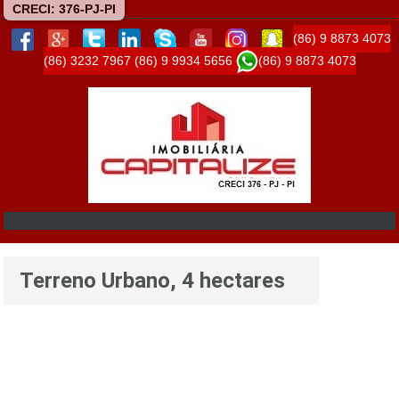
CRECI: 376-PJ-PI
(86) 9 8873 4073
(86) 3232 7967
(86) 9 9934 5656
(86) 9 8873 4073
Terreno Urbano, 4 hectares