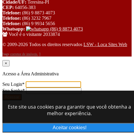
Cidade/UF:
Teresina-PI
CEP:
64056-383
Telefone:
(86) 9 8873 4073
Telefone:
(86) 3232 7967
Telefone:
(86) 9 9934 5656
Whatsapp:
(86) 9 8873 4073
Você é o visitante 2033874
© 2009-2026 Todos os direitos reservados
LSW - Loca Sites Web
[tags
corretor de imóveis
, ]
×
Acesso a Área Administrativa
Seu Login
*
Sua Senha
*
Este site usa cookies para garantir que você obtenha a
melhor experiência.
Aceitar cookies!