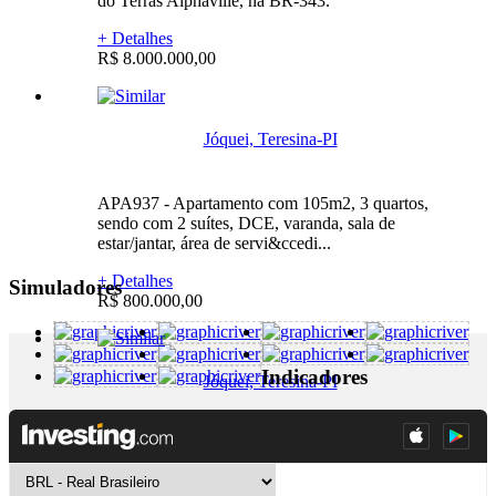
do Terras Alphaville, na BR-343.
+ Detalhes
R$ 8.000.000,00
Jóquei, Teresina-PI
APA937 - Apartamento com 105m2, 3 quartos,
sendo com 2 suítes, DCE, varanda, sala de
estar/jantar, área de servi&ccedi...
+ Detalhes
Simuladores
R$ 800.000,00
Indicadores
Jóquei, Teresina-PI
APA995 -
+ Detalhes
A Consultar