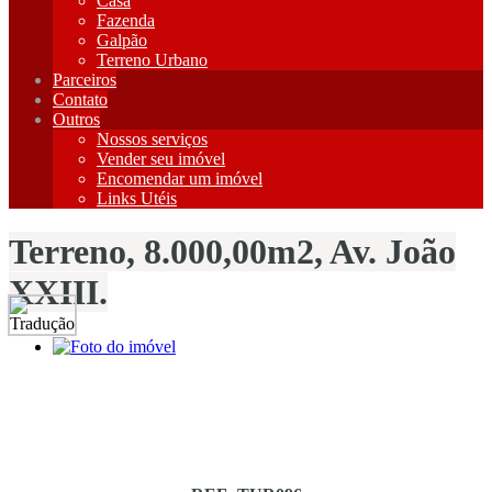
Casa
Fazenda
Galpão
Terreno Urbano
Parceiros
Contato
Outros
Nossos serviços
Vender seu imóvel
Encomendar um imóvel
Links Utéis
Terreno, 8.000,00m2, Av. João
XXIII.