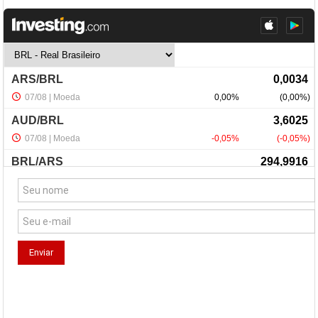
NewsLetter